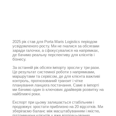
2025 рік став для Porta Maris Logistics періодом
усвідомленого росту. Ми не гналися за обсягами
заради галочки, а сфокусувалися на напрямках,
де бачимо реальну перспективу для клієнтів і
бізнесу.
За останній рік обсяги імпорту зросли у три рази.
Це результат системної роботи з напрямками,
маршрутами та сервісом, де для клієнта важливі
контроль, прогнозований транзит і чітке
планування ланцюга постачання. Саме в імпорті
ми бачимо один із ключових драйверів розвитку на
найближчі роки.
Експорт при цьому залишається стабільним і
продовжує зростати приблизно на 20 відсотків. Ми
зберігаємо баланс між масштабуванням і якістю,
підтримуючи клієнтів у вже відпрацьованих