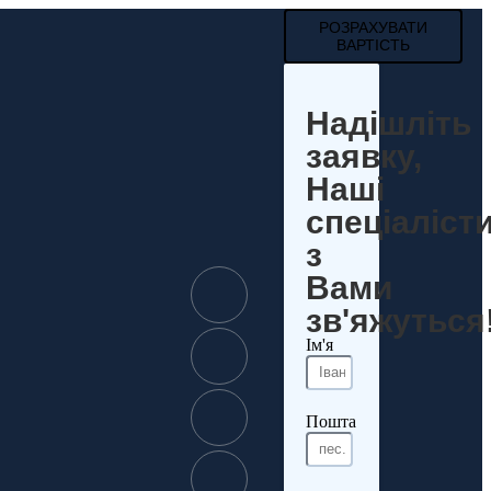
РОЗРАХУВАТИ
ВАРТІСТЬ
Надішліть
заявку,
Наші
спеціаліст
з
Вами
зв'яжуться
Ім'я
Пошта