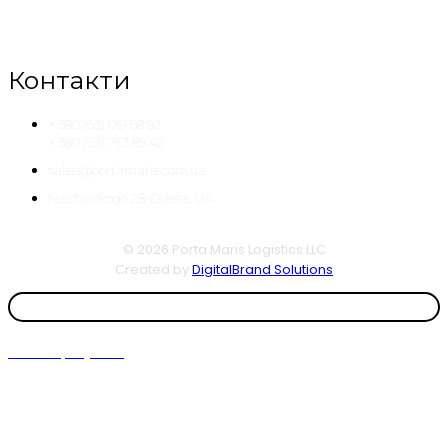
Логістичні рішення з прогнозованим результатом.
Контакти
+ 380 (63) 061 68 92
+ 380 (93) 763 89 42
sales@portamaris.com.ua
Nischinskogo 28, Odesa, UA
© 2026 Porta Maris Logistics LLC
Created by
DigitalBrand Solutions
Зателефонувати